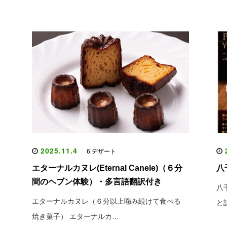
2025.11.4
2
6.デザート
エターナルカヌレ(Eternal Canele)（６分
八
間のヘブン体験）・多言語翻訳付き
八
エターナルカヌレ（６分以上噛み続けて食べる
と
焼き菓子） エターナルカ…