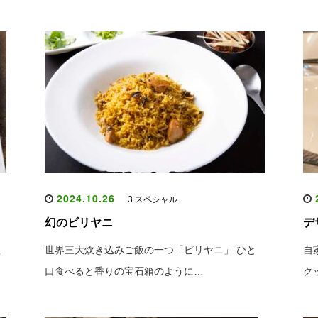
2024.10.26
2
3.スペシャル
幻のビリヤニ
デ
理
世界三大炊き込みご飯の一つ「ビリヤニ」 ひと
自
口食べると香りの宝石箱のように…
ク