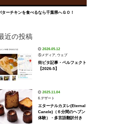
バターチキンを食べるなら千葉県へＧＯ！
最近の投稿
2026.05.12
⑤メディア
,
ウェブ
街ピタ記事・ペルフェクト
【2026-5】
2025.11.04
6.デザート
エターナルカヌレ(Eternal
Canele)（６分間のヘブン
体験）・多言語翻訳付き