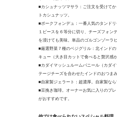
■カシュナッツマサラ：ご注文を受けて
トカシュナッツ。
■ポークフォンデュ：一番人気のタンド
１ピースを６等分に切り、チーズフォン
を浸けても美味。単品のゴルゴンゾーラ
■厳選野菜７種のベジグリル：北インド
キュー（大き目カットで食べると贅沢感
■カダイマッシュルームパニール（カダ
テージチーズを合わせたインドのおつま
■自家製ジェラート：超濃厚。自家製なら
■豆挽き珈琲。オーナーお気に入りのプ
がおすすめです。
他では食べられないスペシャル料理